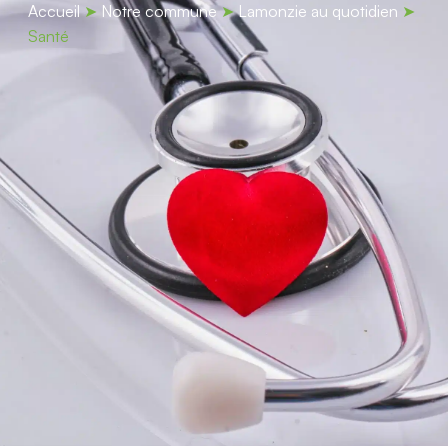
contenu
Accueil
➤
Notre commune
➤
Lamonzie au quotidien
➤
principal
Santé