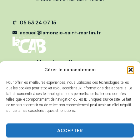
05 53 24 07 15
accueil@lamonzie-saint-martin.fr
Horaires d'ouverture
Du lundi au vendredi :
Gérer le consentement
de 9h00 à 12h00
Pour offrir les meilleures expériences, nous utilisons des technologies telles
et de 13h00 à 17h00
que les cookies pour stocker et/ou accéder aux informations des appareils. Le
Mercredi :
fait de consentir à ces technologies nous permettra de traiter des données
telles que le comportement de navigation ou les ID uniques sur ce site. Le fait
de 9h00 à 12h00
de ne pas consentir ou de retirer son consentement peut avoir un effet négatif
sur certaines caractéristiques et fonctions.
ACCEPTER