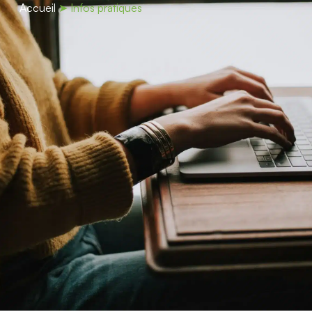
contenu
Accueil
➤
Infos pratiques
principal