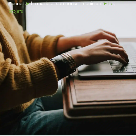
contenu
Accueil
➤
La mairie et son conseil municipal
➤
Les
principal
projets