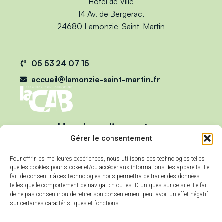
Hôtel de Ville
14 Av. de Bergerac,
24680 Lamonzie-Saint-Martin
05 53 24 07 15
accueil@lamonzie-saint-martin.fr
Horaires d'ouverture
Du lundi au vendredi :
Gérer le consentement
de 9h00 à 12h00
Pour offrir les meilleures expériences, nous utilisons des technologies telles
et de 13h00 à 17h00
que les cookies pour stocker et/ou accéder aux informations des appareils. Le
Mercredi :
fait de consentir à ces technologies nous permettra de traiter des données
telles que le comportement de navigation ou les ID uniques sur ce site. Le fait
de 9h00 à 12h00
de ne pas consentir ou de retirer son consentement peut avoir un effet négatif
sur certaines caractéristiques et fonctions.