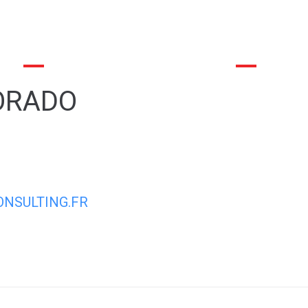
commune
La mairie et son conseil municipal
Déma
LORADO
NSULTING.FR