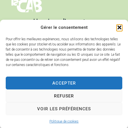
Horaires d'ouverture
Du lundi au vendredi :
Gérer le consentement
de 9h00 à 12h00
Pour offrir les meilleures expériences, nous utilisons des technologies telles
et de 13h00 à 17h00
que les cookies pour stocker et/ou accéder aux informations des appareils. Le
Mercredi :
fait de consentir à ces technologies nous permettra de traiter des données
telles que le comportement de navigation ou les ID uniques sur ce site. Le fait
de 9h00 à 12h00
de ne pas consentir ou de retirer son consentement peut avoir un effet négatif
sur certaines caractéristiques et fonctions.
ACCEPTER
REFUSER
Accessibilité
Plan du site
VOIR LES PRÉFÉRENCES
Mentions légales
Confidentialité
© 2025 Lamonzie-Saint-Martin x Utopia
Politique de cookies