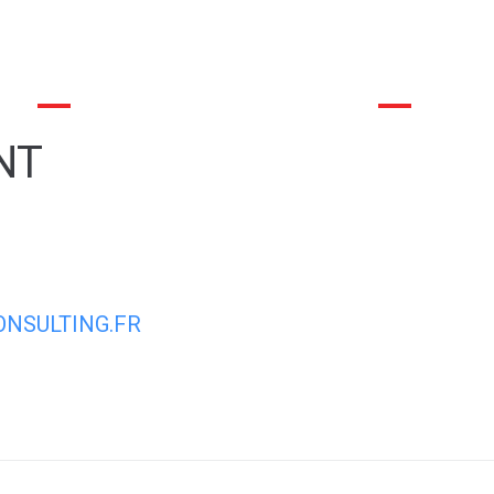
commune
La mairie et son conseil municipal
Déma
NT
NSULTING.FR