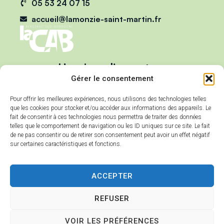
05 53 24 07 15
accueil@lamonzie-saint-martin.fr
Horaires d'ouverture
Du lundi au vendredi :
Gérer le consentement
de 9h00 à 12h00
Pour offrir les meilleures expériences, nous utilisons des technologies telles
et de 13h00 à 17h00
que les cookies pour stocker et/ou accéder aux informations des appareils. Le
Mercredi :
fait de consentir à ces technologies nous permettra de traiter des données
telles que le comportement de navigation ou les ID uniques sur ce site. Le fait
de 9h00 à 12h00
de ne pas consentir ou de retirer son consentement peut avoir un effet négatif
sur certaines caractéristiques et fonctions.
ACCEPTER
REFUSER
Accessibilité
Plan du site
VOIR LES PRÉFÉRENCES