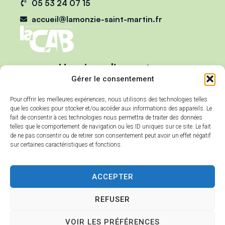
05 53 24 07 15
accueil@lamonzie-saint-martin.fr
Horaires d'ouverture
Du lundi au vendredi :
Gérer le consentement
de 9h00 à 12h00
Pour offrir les meilleures expériences, nous utilisons des technologies telles
et de 13h00 à 17h00
que les cookies pour stocker et/ou accéder aux informations des appareils. Le
Mercredi :
fait de consentir à ces technologies nous permettra de traiter des données
telles que le comportement de navigation ou les ID uniques sur ce site. Le fait
de 9h00 à 12h00
de ne pas consentir ou de retirer son consentement peut avoir un effet négatif
sur certaines caractéristiques et fonctions.
ACCEPTER
REFUSER
Accessibilité
Plan du site
VOIR LES PRÉFÉRENCES