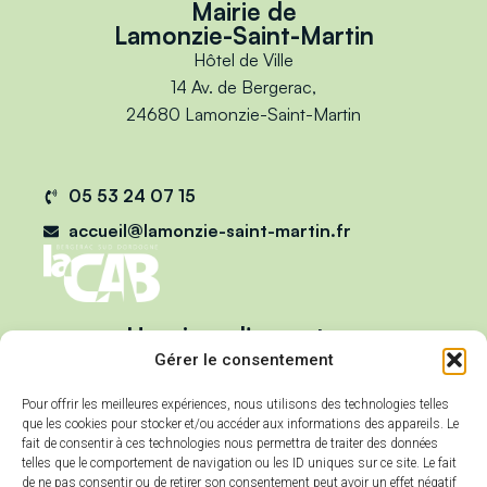
Mairie de
Lamonzie-Saint-Martin
Hôtel de Ville
14 Av. de Bergerac,
24680 Lamonzie-Saint-Martin
05 53 24 07 15
accueil@lamonzie-saint-martin.fr
Horaires d'ouverture
Du lundi au vendredi :
Gérer le consentement
de 9h00 à 12h00
Pour offrir les meilleures expériences, nous utilisons des technologies telles
et de 13h00 à 17h00
que les cookies pour stocker et/ou accéder aux informations des appareils. Le
Mercredi :
fait de consentir à ces technologies nous permettra de traiter des données
telles que le comportement de navigation ou les ID uniques sur ce site. Le fait
de 9h00 à 12h00
de ne pas consentir ou de retirer son consentement peut avoir un effet négatif