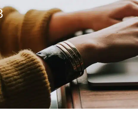
8
commune
La mairie et son conseil municipal
Déma