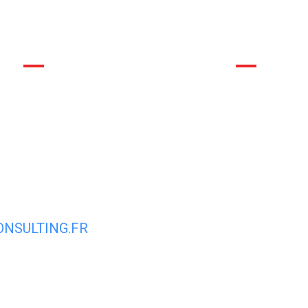
commune
La mairie et son conseil municipal
Déma
NSULTING.FR