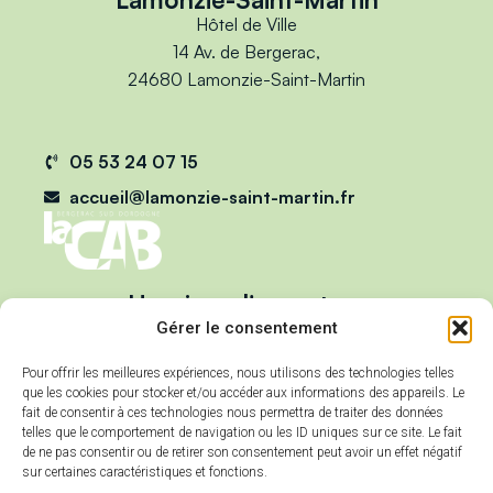
Hôtel de Ville
14 Av. de Bergerac,
24680 Lamonzie-Saint-Martin
05 53 24 07 15
accueil@lamonzie-saint-martin.fr
Horaires d'ouverture
Du lundi au vendredi :
Gérer le consentement
de 9h00 à 12h00
Pour offrir les meilleures expériences, nous utilisons des technologies telles
et de 13h00 à 17h00
que les cookies pour stocker et/ou accéder aux informations des appareils. Le
Mercredi :
fait de consentir à ces technologies nous permettra de traiter des données
telles que le comportement de navigation ou les ID uniques sur ce site. Le fait
de 9h00 à 12h00
de ne pas consentir ou de retirer son consentement peut avoir un effet négatif
sur certaines caractéristiques et fonctions.