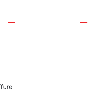
commune
La mairie et son conseil municipal
Déma
fure