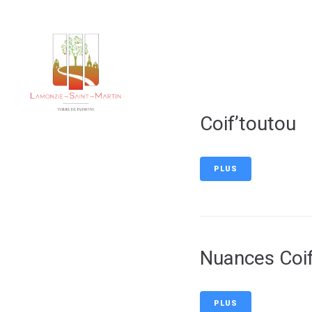
contenu
principal
Notre 
Coif’toutou
PLUS
Nuances Coif
PLUS