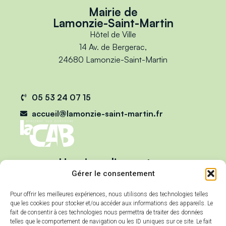
Mairie de
Lamonzie-Saint-Martin
Hôtel de Ville
14 Av. de Bergerac,
24680 Lamonzie-Saint-Martin
05 53 24 07 15
accueil@lamonzie-saint-martin.fr
Horaires d'ouverture
Du lundi au vendredi :
Gérer le consentement
de 9h00 à 12h00
Pour offrir les meilleures expériences, nous utilisons des technologies telles
et de 13h00 à 17h00
que les cookies pour stocker et/ou accéder aux informations des appareils. Le
Mercredi :
fait de consentir à ces technologies nous permettra de traiter des données
telles que le comportement de navigation ou les ID uniques sur ce site. Le fait
de 9h00 à 12h00