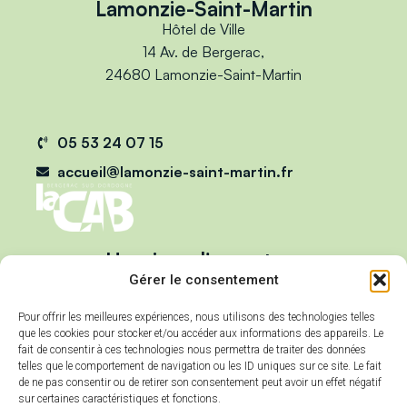
Lamonzie-Saint-Martin
Hôtel de Ville
14 Av. de Bergerac,
24680 Lamonzie-Saint-Martin
05 53 24 07 15
accueil@lamonzie-saint-martin.fr
Horaires d'ouverture
Du lundi au vendredi :
Gérer le consentement
de 9h00 à 12h00
Pour offrir les meilleures expériences, nous utilisons des technologies telles
et de 13h00 à 17h00
que les cookies pour stocker et/ou accéder aux informations des appareils. Le
Mercredi :
fait de consentir à ces technologies nous permettra de traiter des données
telles que le comportement de navigation ou les ID uniques sur ce site. Le fait
de 9h00 à 12h00
de ne pas consentir ou de retirer son consentement peut avoir un effet négatif
sur certaines caractéristiques et fonctions.