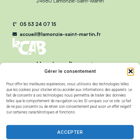
24680 Lamonzie-Saint-Martin
05 53 24 07 15
accueil@lamonzie-saint-martin.fr
Horaires d'ouverture
Du lundi au vendredi :
Gérer le consentement
de 9h00 à 12h00
Pour offrir les meilleures expériences, nous utilisons des technologies telles
et de 13h00 à 17h00
que les cookies pour stocker et/ou accéder aux informations des appareils. Le
Mercredi :
fait de consentir à ces technologies nous permettra de traiter des données
telles que le comportement de navigation ou les ID uniques sur ce site. Le fait
de 9h00 à 12h00
de ne pas consentir ou de retirer son consentement peut avoir un effet négatif
sur certaines caractéristiques et fonctions.
ACCEPTER