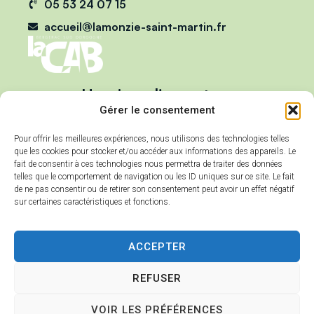
05 53 24 07 15
accueil@lamonzie-saint-martin.fr
Horaires d'ouverture
Du lundi au vendredi :
Gérer le consentement
de 9h00 à 12h00
Pour offrir les meilleures expériences, nous utilisons des technologies telles
et de 13h00 à 17h00
que les cookies pour stocker et/ou accéder aux informations des appareils. Le
Mercredi :
fait de consentir à ces technologies nous permettra de traiter des données
telles que le comportement de navigation ou les ID uniques sur ce site. Le fait
de 9h00 à 12h00
de ne pas consentir ou de retirer son consentement peut avoir un effet négatif
sur certaines caractéristiques et fonctions.
ACCEPTER
REFUSER
Accessibilité
Plan du site
VOIR LES PRÉFÉRENCES