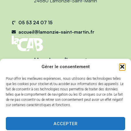
24680 Lamonzie-Saint-Martin
05 53 24 07 15
accueil@lamonzie-saint-martin.fr
Horaires d'ouverture
Du lundi au vendredi :
Gérer le consentement
de 9h00 à 12h00
Pour offrir les meilleures expériences, nous utilisons des technologies telles
et de 13h00 à 17h00
que les cookies pour stocker et/ou accéder aux informations des appareils. Le
Mercredi :
fait de consentir à ces technologies nous permettra de traiter des données
telles que le comportement de navigation ou les ID uniques sur ce site. Le fait
de 9h00 à 12h00
de ne pas consentir ou de retirer son consentement peut avoir un effet négatif
sur certaines caractéristiques et fonctions.
ACCEPTER