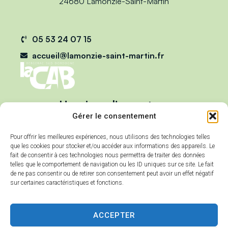
24680 Lamonzie-Saint-Martin
05 53 24 07 15
accueil@lamonzie-saint-martin.fr
Horaires d'ouverture
Du lundi au vendredi :
Gérer le consentement
de 9h00 à 12h00
Pour offrir les meilleures expériences, nous utilisons des technologies telles
et de 13h00 à 17h00
que les cookies pour stocker et/ou accéder aux informations des appareils. Le
Mercredi :
fait de consentir à ces technologies nous permettra de traiter des données
telles que le comportement de navigation ou les ID uniques sur ce site. Le fait
de 9h00 à 12h00
de ne pas consentir ou de retirer son consentement peut avoir un effet négatif
sur certaines caractéristiques et fonctions.
ACCEPTER