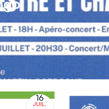
ngo
commune
La mairie et son conseil municipal
Déma
16
JUIL.