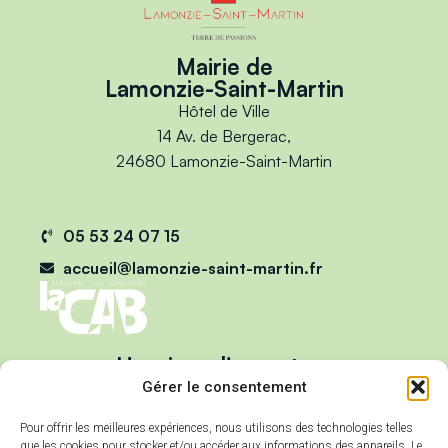
Mairie de
Lamonzie-Saint-Martin
Hôtel de Ville
14 Av. de Bergerac,
24680 Lamonzie-Saint-Martin
05 53 24 07 15
accueil@lamonzie-saint-martin.fr
Horaires d'ouverture
Du lundi au vendredi :
Gérer le consentement
de 9h00 à 12h00
Pour offrir les meilleures expériences, nous utilisons des technologies telles
et de 13h00 à 17h00
que les cookies pour stocker et/ou accéder aux informations des appareils. Le