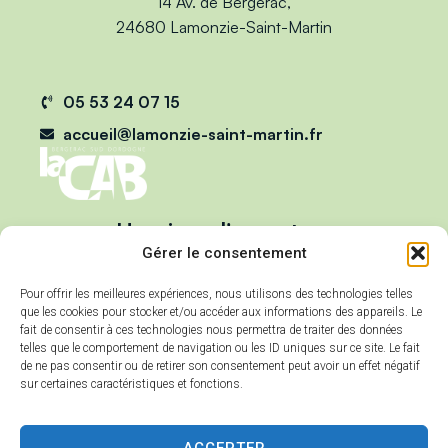
14 Av. de Bergerac,
24680 Lamonzie-Saint-Martin
05 53 24 07 15
accueil@lamonzie-saint-martin.fr
Horaires d'ouverture
Du lundi au vendredi :
Gérer le consentement
de 9h00 à 12h00
Pour offrir les meilleures expériences, nous utilisons des technologies telles
et de 13h00 à 17h00
que les cookies pour stocker et/ou accéder aux informations des appareils. Le
Mercredi :
fait de consentir à ces technologies nous permettra de traiter des données
telles que le comportement de navigation ou les ID uniques sur ce site. Le fait
de 9h00 à 12h00
de ne pas consentir ou de retirer son consentement peut avoir un effet négatif
sur certaines caractéristiques et fonctions.
ACCEPTER